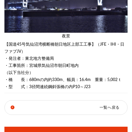
夜景
【国道45号気仙沼湾横断橋朝日地区上部工工事】（JFE・IHI・日
ファブJV）
・発注者：東北地方整備局
・工事箇所：宮城県気仙沼市朝日町地内
（以下当社分）
・橋 長：680mの内約330m、幅員：16.4m 重量：5,002ｔ
・型 式：3径間連続鋼斜張橋の内P10～J23
一覧へ戻る