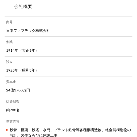
会社概要
商号
日本ファブテック株式会社
創業
1914年（大正3年）
設立
1928年（昭和3年）
資本金
24億3780万円
従業員数
約700名
事業内容
鉄骨、橋梁、鉄塔、水門、プラント鉄骨等各種鋼構造物、軽金属構造物の
設計、製作ならびに建設工事