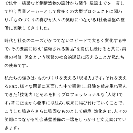
で鉄骨・橋梁など鋼構造物の設計から製作･建設までを一貫し
て担う専業メーカーとして数多くの大型プロジェクトに関わ
り､｢ものづくりの喜びが人々の笑顔につながる｣社会基盤の整
備に貢献してきました｡
時代と社会のニーズがかつてないスピードで大きく変化する中
で､その要請に応え"信頼される製品"を提供し続けると共に､鋼
橋の補修･保全という喫緊の社会的課題に応えることが私たち
の使命です｡
私たちの強みは､ものづくりを支える｢現場力｣です｡それを支え
るのは､様々な問題に直面した中で研鑚し､経験を積み重ね育ん
できた｢技術力｣とそれを担うプロフェッショナルな｢人財｣で
す｡常に正面から物事に取組み､成果に結び付けていくことで､
こうした強みをさらに強固なものとして継承･進化させ､人々の
笑顔につながる社会基盤整備の一端をしっかりと支え続けてい
きます｡