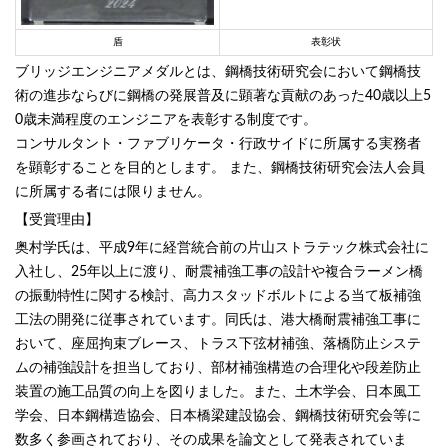
盾
表彰状
ブリッジエンジニアメダルとは、鋼橋技術研究会において鋼橋技
術の進歩ならびに鋼橋の発展普及に顕著な貢献のあった40歳以上5
0歳未満程度のエンジニアを表彰する制度です。
コンサルタント・ファブリケータ・行政サイドに所属する実務者
を顕彰することを目的とします。 また、鋼橋技術研究会法人会員
に所属する者には限りません。
【受賞理由】
奥村学氏は、平成9年に経営統合前の片山ストラテック株式会社に
入社し、25年以上に渡り、耐震補強工事の設計や複合ラーメン橋
の振動特性に関する検討、高力スタッドボルトによる当て板補強
工法の開発に従事されています。同氏は、港大橋耐震補強工事に
おいて、座屈拘束ブレース、トラス下弦材補強、落橋防止システ
ムの補強設計を担当しており、部材補強構造の合理化や段差防止
装置の施工品質の向上を図りました。また、土木学会、日本風工
学会、日本鋼構造協会、日本橋梁建設協会、鋼橋技術研究会等に
数多く参画されており、その成果を論文として発表されていま