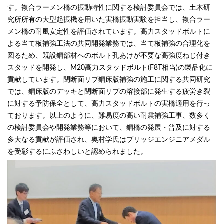
す。複合ラーメン橋の振動特性に関する検討委員会では、土木研
究所所有の大型起振機を用いた実橋振動実験を担当し、複合ラー
メン橋の耐風安定性を評価されています。高力スタッドボルトに
よる当て板補強工法の共同開発業務では、当て板補強の合理化を
図るため、既設鋼部材へのボルト孔あけが不要な高強度ねじ付き
スタッドを開発し、M20高力スタッドボルト(F8T相当)の製品化に
貢献しています。閉断面リブ鋼床版補強の施工に関する共同研究
では、鋼床版のデッキと閉断面リブの溶接部に発生する疲労き裂
に対する予防保全として、高力スタッドボルトの実橋適用を行っ
ております。以上のように、難易度の高い耐震補強工事、数多く
の検討委員会や開発業務等において、鋼橋の発展・普及に対する
多大なる貢献が評価され、奥村学氏はブリッジエンジニアメダル
を受彰するにふさわしいと認められました。