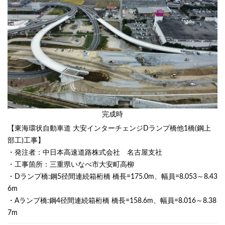
完成時
【東海環状自動車道 大安インターチェンジDランプ橋他1橋(鋼上
部工)工事】
・発注者：中日本高速道路株式会社 名古屋支社
・工事箇所：三重県いなべ市大安町高柳
・Dランプ橋:鋼5径間連続箱桁橋 橋長=175.0m、幅員=8.053～8.43
6m
・Aランプ橋:鋼4径間連続箱桁橋 橋長=158.6m、幅員=8.016～8.38
7m