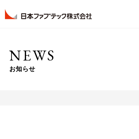
Company
Business
Technology
NEWS
会社情報
事業紹介
技術情報
お知らせ
View More
View More
View More
技術研究所
拠点一覧
橋梁事業