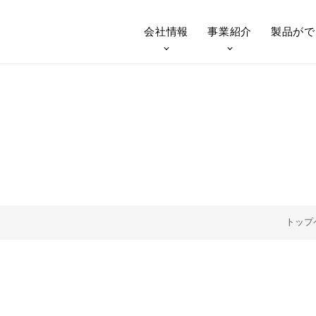
会社情報
事業紹介
製品が
で
技術紹介（鉄骨）
技術紹介（
トップ
会社概要
鉄構事業