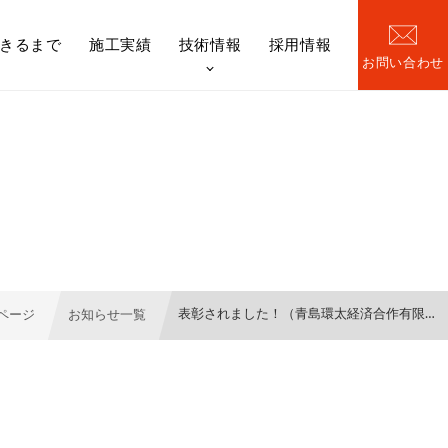
きるまで
施工実績
技術情報
採用情報
お問い合わせ
橋梁）
日本ファブテック技報
表彰されました！（青島環太経済合作有限…
ページ
お知らせ一覧
機構図
Re-BRI[リブリ]