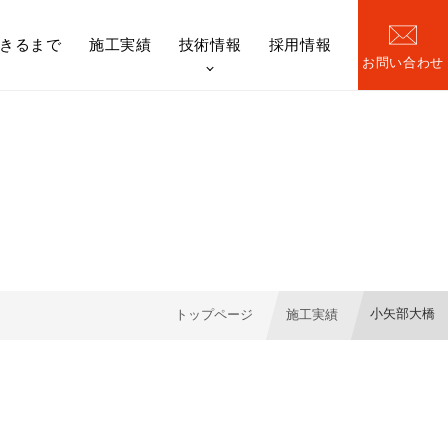
きるまで
施工実績
技術情報
採用情報
お問い合わせ
橋梁）
日本ファブテック技報
小矢部大橋
トップページ
施工実績
機構図
Re-BRI[リブリ]