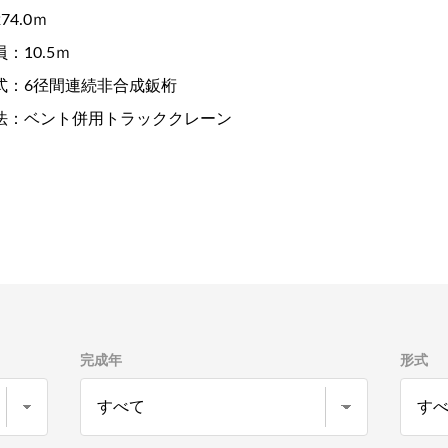
74.0ｍ
：10.5ｍ
式：6径間連続非合成鈑桁
法：ベント併用トラッククレーン
完成年
形式