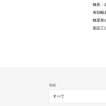
橋長：2
有効幅員
橋梁形
架設工
地域