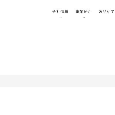
会社情報
事業紹介
製品が
で
技術紹介（鉄骨）
技術紹介（
会社概要
鉄構事業