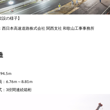
架設の様子】
：西日本高速道路株式会社 関西支社 和歌山工事事務所
造
94.5ｍ
：6.76ｍ～8.81ｍ
式：3径間連続箱桁