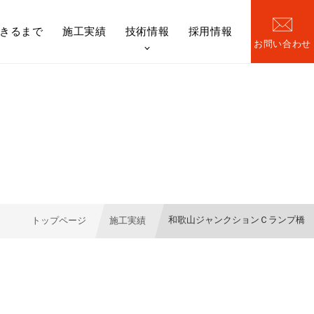
きるまで
施工実績
技術情報
採用情報
お問い合わせ
橋梁）
日本ファブテック技報
和歌山ジャンクションＣランプ橋
トップページ
施工実績
機構図
Re-BRI[リブリ]