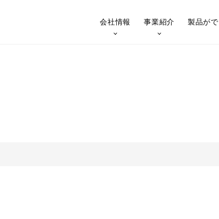
会社情報
事業紹介
製品が
で
技術紹介（鉄骨）
技術紹介（
会社概要
鉄構事業