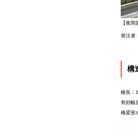
【夜間
発注者
構
橋長：1
有効幅員
橋梁形