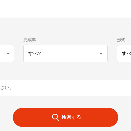
完成年
形式
検索する