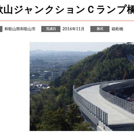
歌山ジャンクションＣランプ
和歌山県和歌山市
2016年11月
箱桁橋
完成日
形式
沿革