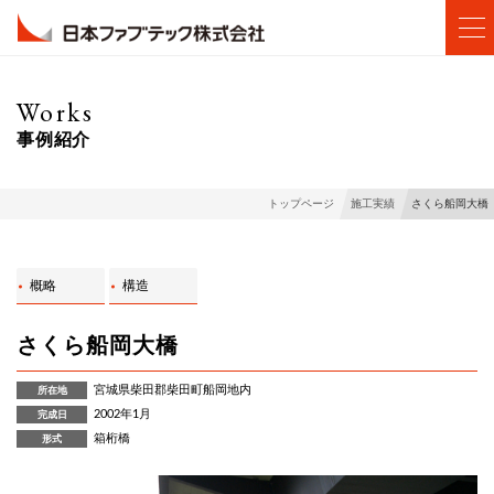
Works
事例紹介
さくら船岡大橋
トップページ
施工実績
概略
構造
さくら船岡大橋
宮城県柴田郡柴田町船岡地内
所在地
2002年1月
完成日
箱桁橋
形式