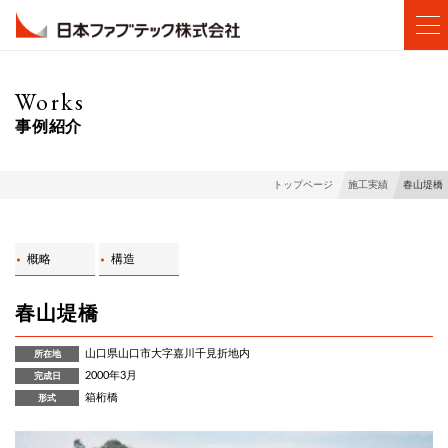
Works
事例紹介
春山堤橋
トップページ
施工実績
概略
構造
春山堤橋
山口県山口市大字嘉川千見折地内
所在地
2000年3月
完成日
箱桁橋
形式