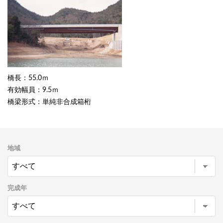
橋長：55.0ｍ
有効幅員：9.5ｍ
橋梁形式：単純非合成箱桁
地域
完成年