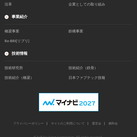
沿革
企業としての取り組み
事業紹介
橋梁事業
鉄構事業
Re-BRI[リブリ]
技術情報
技術研究所
技術紹介（鉄骨）
技術紹介（橋梁）
日本ファブテック技報
プライバシーポリシー
サイトのご利用について
愛芝会
鋼和会
© FaB-Tec Japan Corporation. All rights reserved.