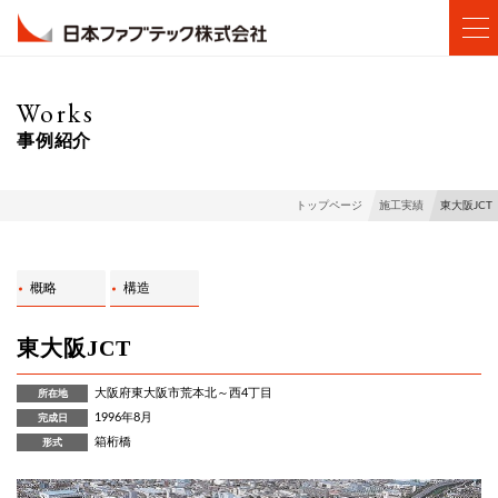
Works
事例紹介
東大阪JCT
トップページ
施工実績
概略
構造
東大阪JCT
大阪府東大阪市荒本北～西4丁目
所在地
1996年8月
完成日
箱桁橋
形式