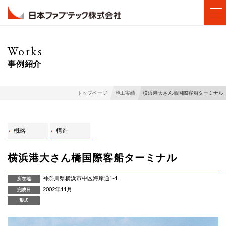
Works
事例紹介
横浜港大さん橋国際客船ターミナル
トップページ
施工実績
概略
構造
横浜港大さん橋国際客船ターミナル
神奈川県横浜市中区海岸通1-1
所在地
2002年11月
完成日
形式