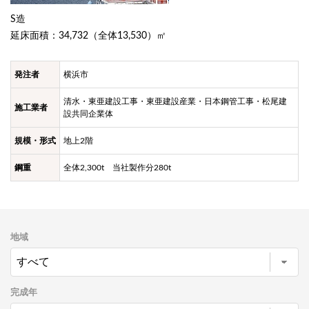
S造
延床面積：34,732（全体13,530）㎡
発注者
横浜市
清水・東亜建設工事・東亜建設産業・日本鋼管工事・松尾建
施工業者
設共同企業体
規模・形式
地上2階
鋼重
全体2,300t 当社製作分280t
地域
完成年