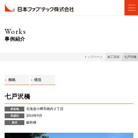
Works
事例紹介
七戸沢橋
トップページ
施工実績
概略
構造
七戸沢橋
北海道小樽市桃内２丁目
所在地
2015年9月
完成日
鈑桁橋
形式